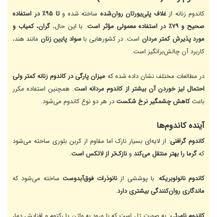
کاندوم زنانه از
غلاف پلی‌یورتان روان‌شده
ساخته شده و
تا ۹۵٪ در استفاده
صحیح و ۷۹٪ در استفاده معمولی مؤثر است
. با این حال،
گران، کمیاب و
مورد پذیرش کمتر مردان
است. در کشورهایی با
سواد پایین زنان
مانند هند،
کاربرد آن چالش‌برانگیز است.
در مطالعات مختلف نشان داده شده که
میزان پارگی در کاندوم زنانه کمتر ولی
احتمال لیز خوردن آن بیشتر از کاندوم مردانه است
. همچنین استفاده مکرر
باعث
کاهش چشمگیر نرخ شکست
در هر دو نوع کاندوم می‌شود.
آینده کاندوم‌ها
کاندوم گرافنی
: از لایه‌ای بسیار نازک اما مقاوم از کربن بلوری ساخته می‌شود
که
گرما را بهتر منتقل می‌کند
و
نازک‌تر از لاتکس است
.
کاندوم نانولوبریکه
: با پوششی از
نانوذرات فوق‌آبدوست
ساخته می‌شود که
ماندگاری روان‌کنندگی بیشتری دارد
.
کاندوم نامرئی
: به صورت ژل است که با ورود به واژن یا رکتوم و افزایش دما،