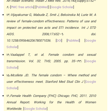
An Indian scenario. Indian J Med Res. 2014;140(Suppl):S152–
۶٫
[
PMC free article
] [
PubMed
] [
Google Scholar
]
۱۳٫
Vijayakumar G, Mabude Z, Smit J, Beksinska M, Lurie M. A
review of female-condom effectiveness: Patterns of use and
impact on protected sex acts and STI incidence. Int J STD
AIDS. 2006;17:652–۹٫ doi:
10.1258/095646206780071036.
[
DOI
] [
PubMed
] [
Google
Scholar
]
۱۴٫
Vaalappel T, et al. Female condom and sexual
transmission. Vol. 32. THS; 2005. pp. 35–۴۳٫
[
Google
Scholar
]
۱۵٫
Mcollete JD. The female condom – Where method and
user effectiveness meet. Stanford Med Stud Clin J
[
Google
Scholar
]
۱۶٫
Female Health Company (FHC) Chicago: FHC; 2011. 2010
Annual Report: Working for the Health of Women
Worldwide.
[
Google Scholar
]