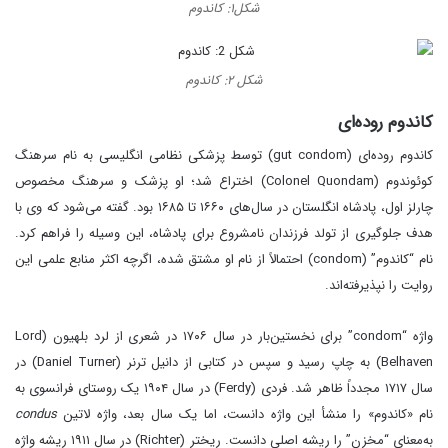
شکل۱: کاندوم
شکل ۲: کاندوم
کاندوم روده‌ای
کاندوم روده‌ای (gut condom) توسط پزشکی نظامی انگلیسی به نام سرهنگ
کوئوندوم (Colonel Quondam) اختراع شد؛ او پزشک و سرهنگ مخصوص
چارلز اول، پادشاه انگلستان در سال‌های ۱۶۶۰ تا ۱۶۸۵ بود. گفته می‌شود که وی با
هدف جلوگیری از تولد فرزندان نامشروع برای پادشاه، این وسیله را فراهم کرد.
نام “کاندوم” (condom) احتمالاً از نام او مشتق شده، اگرچه اکثر منابع علمی این
روایت را نپذیرفته‌اند.
واژه “condom” برای نخستین‌بار در سال ۱۷۰۶ در شعری از لرد بلهیون (Lord
Belhaven) به چاپ رسید و سپس در کتابی از دانیل ترنر (Daniel Turner) در
سال ۱۷۱۷ مجدداً ظاهر شد. فردی (Ferdy) در سال ۱۹۰۴ یک روستای فرانسوی به
نام «کاندوم» را منشأ این واژه دانست، اما یک سال بعد، واژه لاتین
condus
به‌معنای “مخزن” را ریشه اصلی دانست. ریختر (Richter) در سال ۱۹۱۱ ریشه واژه