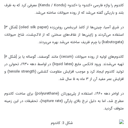
کاندوم را واژه فارسی «کندو» یا «کندو» (Kendu / Kondu) معرفی کرد که به ظرف
بلند و باریکی گفته می‌شد که از روده حیوانات ساخته می‌شد.
در شرق آسیا، چینی‌ها از کاغذ ابریشمی روغن‌زده (oiled silk paper) [شکل ۳]
استفاده می‌کردند و ژاپنی‌ها از غلاف‌های سختی که از لاک‌پشت، شاخ حیوانات
(kabutogata) یا چرم ظریف ساخته می‌شد بهره می‌بردند.
کاندوم‌های اولیه از روده حیوانات (cecum) مانند گوسفند، گوساله یا بز [شکل ۴]
تهیه می‌شدند. ورود لاتکس مایع (liquid latex) در اواسط دهه ۱۹۳۰، تحولی در
تولید کاندوم ایجاد کرد و موجب افزایش مقاومت کششی (tensile strength) و
افزایش عمر مفید آن از ۳ ماه به ۵ سال شد.
در اواخر دهه ۱۹۶۰، استفاده از پلی‌یورتان (polyurethane) برای ساخت کاندوم
مطرح شد، اما به دلیل نرخ بالای پارگی (rupture rate)، تحقیقات در این زمینه
متوقف گردید.