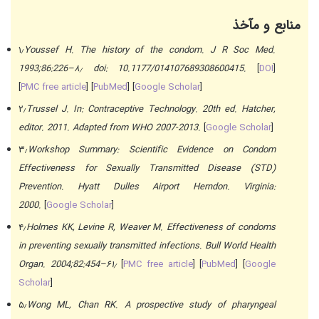
منابع و مآخذ
۱٫
Youssef H. The history of the condom. J R Soc Med.
1993;86:226–۸٫ doi: 10.1177/014107689308600415.
[
DOI
]
[
PMC free article
] [
PubMed
] [
Google Scholar
]
۲٫
Trussel J. In: Contraceptive Technology. 20th ed. Hatcher,
editor. 2011. Adapted from WHO 2007-2013.
[
Google Scholar
]
۳٫
Workshop Summary: Scientific Evidence on Condom
Effectiveness for Sexually Transmitted Disease (STD)
Prevention. Hyatt Dulles Airport Herndon. Virginia:
2000.
[
Google Scholar
]
۴٫
Holmes KK, Levine R, Weaver M. Effectiveness of condoms
in preventing sexually transmitted infections. Bull World Health
Organ. 2004;82:454–۶۱٫
[
PMC free article
] [
PubMed
] [
Google
Scholar
]
۵٫
Wong ML, Chan RK. A prospective study of pharyngeal