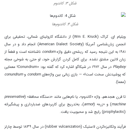
شکل ۳: کاندوم
شکل ۴: کاندوم‌ها
ویلیام ای. کراک (Wm E. Kruck) از دانشگاه کارولینای شمالی، تحقیقی برای
انجمن زبان‌شناسی آمریکا (American Dialect Society) انجام داد و در سال
۱۹۸۱ به این نتیجه رسید که ریشه‌ی دقیق واژه
condom
ناشناخته است و قطعاً از
زبان لاتین مشتق نشده. برای کامل‌ کردن گزارش خود، او حتی به شوخی مجله
Playboy
در سال ۱۹۷۲ در شیکاگو اشاره کرد که گفته بود: «Conundrum! معمایی
که پوشیدنش سخت است!» — بازی زبانی بین واژه‌های
condom
و
conundrum
(معما).
تا قرن هجدهم، واژه «کاندوم»، یا نام‌هایی مانند «دستگاه محافظ» (
preservative
machine
) و «زره» (
armor
)، به‌تدریج برای کاربردهای ضدبارداری و پیشگیرانه
(prophylactic) رایج شد و محبوبیت یافت.
فرآیند ولکانیزه‌کردن لاستیک (rubber vulcanization) در سال ۱۸۳۹ توسط چارلز