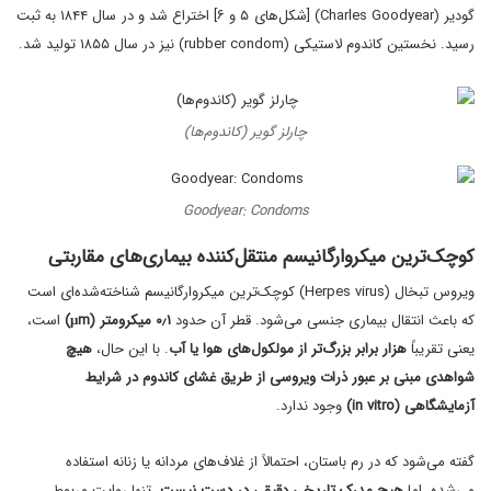
گودیر (Charles Goodyear) [شکل‌های ۵ و ۶] اختراع شد و در سال ۱۸۴۴ به ثبت
رسید. نخستین کاندوم لاستیکی (rubber condom) نیز در سال ۱۸۵۵ تولید شد.
چارلز گویر (کاندوم‌ها)
Goodyear: Condoms
کوچک‌ترین میکروارگانیسم منتقل‌کننده بیماری‌های مقاربتی
ویروس تبخال (Herpes virus) کوچک‌ترین میکروارگانیسم شناخته‌شده‌ای است
که باعث انتقال بیماری جنسی می‌شود. قطر آن حدود
۰٫۱ میکرومتر (μm)
است،
یعنی تقریباً
هزار برابر بزرگ‌تر از مولکول‌های هوا یا آب
. با این حال،
هیچ
شواهدی مبنی بر عبور ذرات ویروسی از طریق غشای کاندوم در شرایط
آزمایشگاهی (in vitro)
وجود ندارد.
گفته می‌شود که در رم باستان، احتمالاً از غلاف‌های مردانه یا زنانه استفاده
می‌شده، اما
هیچ مدرک تاریخی دقیقی در دست نیست
. تنها روایت مربوط،