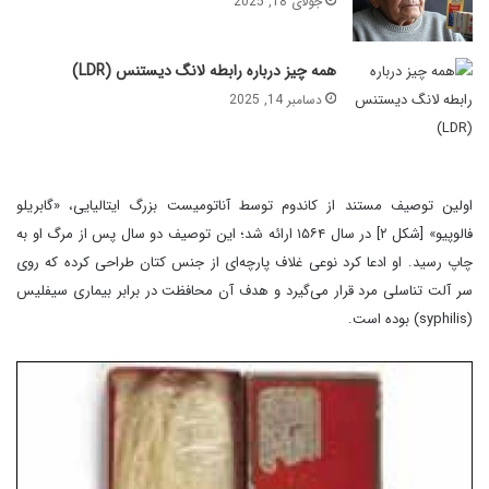
جولای 18, 2025
همه چیز درباره رابطه لانگ دیستنس (LDR)
دسامبر 14, 2025
اولین توصیف مستند از کاندوم توسط آناتومیست بزرگ ایتالیایی، «گابریلو
فالوپیو» [شکل ۲] در سال ۱۵۶۴ ارائه شد؛ این توصیف دو سال پس از مرگ او به
چاپ رسید. او ادعا کرد نوعی غلاف پارچه‌ای از جنس کتان طراحی کرده که روی
سر آلت تناسلی مرد قرار می‌گیرد و هدف آن محافظت در برابر بیماری سیفلیس
(syphilis) بوده است.