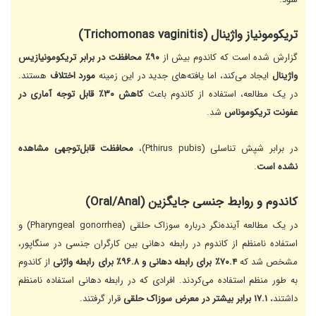
تریکومونیاز واژینال (Trichomonas vaginitis)
گزارش شده است که کاندوم بیش از
۹۰٪ محافظت در برابر تریکومونیازیس
واژینال
ایجاد می‌کند، اما یافته‌های جدید در این زمینه
مورد اختلاف
هستند.
در یک مطالعه، استفاده از کاندوم باعث
کاهش ۳۰٪ قابل توجه آماری در
عفونت تریکوموناس
شد.
در برابر شپش تناسلی (Pthirus pubis)،
محافظت قابل‌توجهی مشاهده
نشده است
.
کاندوم و روابط جنسی جایگزین (Oral/Anal)
در یک مطالعه آینده‌نگر درباره سوزاک حلقی (Pharyngeal gonorrhea) و
استفاده نامنظم از کاندوم در رابطه دهانی بین کارگران جنسی در سنگاپور،
مشخص شد که
۷۰.۴٪ برای رابطه دهانی و ۹۶.۸٪ برای رابطه واژنی
از کاندوم
به طور منظم استفاده می‌کردند. افرادی که در رابطه دهانی استفاده نامنظم
داشتند،
۱۷.۱ برابر بیشتر در معرض سوزاک حلقی
قرار گرفتند.