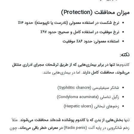
میزان محافظت (Protection)
نرخ شکست در استفاده معمولی (نادرست یا ناپیوسته): حدود ۱۴٪
نرخ موفقیت در استفاده کامل و صحیح: حدود ۹۷٪
استفاده معمولی: حدود ۸۶٪ موفقیت
نکته:
کاندوم‌ها
تنها در برابر بیماری‌هایی که از طریق ترشحات مجرای ادراری منتقل
می‌شوند، محافظت کامل دارند
. اما در بیماری‌هایی مانند:
شانکر سیفیلیسی (Syphilitic chancre)
زگیل تناسلی (Condyloma acuminata)
زخم‌های تبخالی (Herpetic ulcers)
تنها
بخش‌هایی از بدن که با کاندوم پوشانده شده‌اند محافظت می‌شوند
. مثلاً
زخم شانکرویی در پایه آلت (Radix penis)
در معرض خطر باقی می‌ماند
، چون