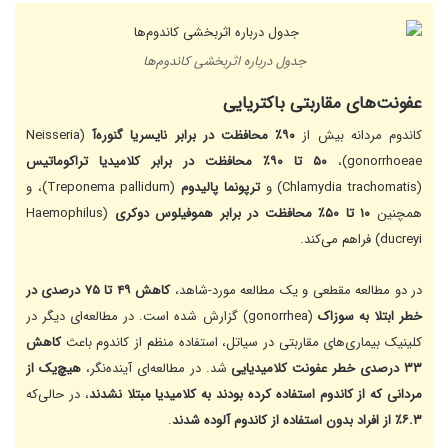
جدول درباره اثربخشی کاندوم‌ها
عفونت‌های مقاربتی باکتریایی
کاندوم مردانه بیش از
۹۰٪ محافظت در برابر نایسریا گنوره‌آ
(Neisseria
gonorrhoeae)،
۵۰ تا ۹۰٪ محافظت در برابر کلامیدیا تراکوماتیس
(Chlamydia trachomatis) و
ترپونما پالیدوم
(Treponema pallidum)، و
همچنین
۱۰ تا ۵۰٪ محافظت در برابر هموفیلوس دوکری
(Haemophilus
ducreyi) فراهم می‌کند.
در دو مطالعه مقطعی و یک مطالعه مورد-شاهد،
کاهش ۴۹ تا ۷۵ درصدی در
خطر ابتلا به سوزاک
(gonorrhea) گزارش شده است. در مطالعه‌ای دیگر در
کلینیک بیماری‌های مقاربتی در سیاتل، استفاده منظم از کاندوم باعث
کاهش
۳۳ درصدی خطر عفونت کلامیدیایی
شد. در مطالعه‌ای آینده‌نگر،
هیچ‌یک از
مردانی که از کاندوم استفاده کرده بودند به کلامیدیا مبتلا نشدند
، در حالی‌که
۶.۳٪ از افراد بدون استفاده از کاندوم آلوده شدند
.