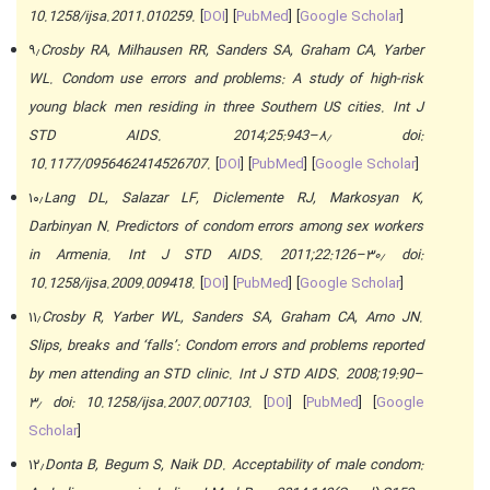
10.1258/ijsa.2011.010259.
[
DOI
] [
PubMed
] [
Google Scholar
]
۹٫
Crosby RA, Milhausen RR, Sanders SA, Graham CA, Yarber
WL. Condom use errors and problems: A study of high-risk
young black men residing in three Southern US cities. Int J
STD AIDS. 2014;25:943–۸٫ doi:
10.1177/0956462414526707.
[
DOI
] [
PubMed
] [
Google Scholar
]
۱۰٫
Lang DL, Salazar LF, Diclemente RJ, Markosyan K,
Darbinyan N. Predictors of condom errors among sex workers
in Armenia. Int J STD AIDS. 2011;22:126–۳۰٫ doi:
10.1258/ijsa.2009.009418.
[
DOI
] [
PubMed
] [
Google Scholar
]
۱۱٫
Crosby R, Yarber WL, Sanders SA, Graham CA, Arno JN.
Slips, breaks and ‘falls’: Condom errors and problems reported
by men attending an STD clinic. Int J STD AIDS. 2008;19:90–
۳٫ doi: 10.1258/ijsa.2007.007103.
[
DOI
] [
PubMed
] [
Google
Scholar
]
۱۲٫
Donta B, Begum S, Naik DD. Acceptability of male condom: