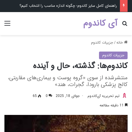
راهنمای کامل سایز کاندوم؛ چگونه اندازه مناسب را انتخاب کنیم؟
آی کاندوم
جستجو برای ...
منو
خانه
/
جزییات کاندوم
جزییات کاندوم
کاندوم‌ها: گذشته، حال و آینده
منتشرشده از سوی «گروه پوست و بیماری‌های مقاربتی،
کالج پزشکی بارودا، گجرات، هند»
تیم تحریریه آی‌کاندوم
جولای 18, 2025
0
65
11 دقیقه مطالعه