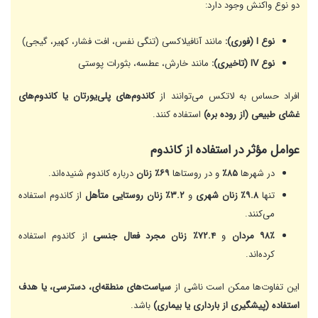
دو نوع واکنش وجود دارد:
نوع I (فوری):
مانند آنافیلاکسی (تنگی نفس، افت فشار، کهیر، گیجی)
نوع IV (تاخیری):
مانند خارش، عطسه، بثورات پوستی
افراد حساس به لاتکس می‌توانند از
کاندوم‌های پلی‌یورتان یا کاندوم‌های
غشای طبیعی (از روده بره)
استفاده کنند.
عوامل مؤثر در استفاده از کاندوم
در شهرها
۸۵٪
و در روستاها
۶۹٪ زنان
درباره کاندوم شنیده‌اند.
تنها
۹.۸٪ زنان شهری
و
۳.۲٪ زنان روستایی متأهل
از کاندوم استفاده
می‌کنند.
۹۸٪ مردان
و
۷۲.۴٪ زنان مجرد فعال جنسی
از کاندوم استفاده
کرده‌اند.
این تفاوت‌ها ممکن است ناشی از
سیاست‌های منطقه‌ای، دسترسی، یا هدف
استفاده (پیشگیری از بارداری یا بیماری)
باشد.