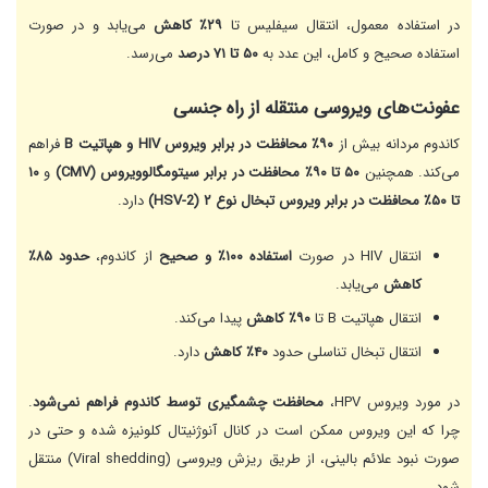
در استفاده معمول، انتقال سیفلیس تا
۲۹٪ کاهش
می‌یابد و در صورت
استفاده صحیح و کامل، این عدد به
۵۰ تا ۷۱ درصد
می‌رسد.
عفونت‌های ویروسی منتقله از راه جنسی
کاندوم مردانه بیش از
۹۰٪ محافظت در برابر ویروس HIV و هپاتیت B
فراهم
می‌کند. همچنین
۵۰ تا ۹۰٪ محافظت در برابر سیتومگالوویروس (CMV)
و
۱۰
تا ۵۰٪ محافظت در برابر ویروس تبخال نوع ۲ (HSV-2)
دارد.
انتقال HIV در صورت
استفاده ۱۰۰٪ و صحیح
از کاندوم،
حدود ۸۵٪
کاهش
می‌یابد.
انتقال هپاتیت B تا
۹۰٪ کاهش
پیدا می‌کند.
انتقال تبخال تناسلی حدود
۴۰٪ کاهش
دارد.
در مورد ویروس HPV،
محافظت چشمگیری توسط کاندوم فراهم نمی‌شود
.
چرا که این ویروس ممکن است در کانال آنوژنیتال کلونیزه شده و حتی در
صورت نبود علائم بالینی، از طریق ریزش ویروسی (Viral shedding) منتقل
شود.