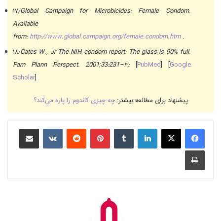
۱۷٫
Global Campaign for Microbicides: Female Condom.
Available
from:
http://www.global.campaign.org/female.condom.htm
.
۱۸٫
Cates W., Jr The NIH condom report: The glass is 90% full.
Fam Plann Perspect. 2001;33:231–۳٫
[
PubMed
] [
Google
Scholar
]
پیشنهاد برای مطالعه بیشتر:
چه چیزی کاندوم را پاره می‌کند؟
لینکدین
‫تامبلر
‫پین‌ترست
‫رددیت
‫VKontakte
رایانامه
چاپ