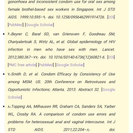
gonorrhoea and inconsistent condom use for oral sex among
female brothel-based sex workers in Singapore. Int J STD
AIDS. 1999;10:595–۹٫ doi: 10.1258/0956462991914726.
[
DOI
]
[
PubMed
] [
Google Scholar
]
۶٫
Beyrer C, Baral SD, van Griensven F, Goodreau SM,
Chariyalertsak S, Wirtz AL, et al. Global epidemiology of HIV
infection in men who have sex with men. Lancet.
2012;380:367–۷۷٫ doi: 10.1016/S0140-6736(12)60821-6.
[
DOI
]
[
PMC free article
] [
PubMed
] [
Google Scholar
]
۷٫
Smith D, et al. Condom Efficacy by Consistency of Use
among MSM: US. 20th Conference on Retroviruses and
Opportunistic Infections; Atlanta. 2013. Abstract 32.
[
Google
Scholar
]
۸٫
Topping AA, Milhausen RR, Graham CA, Sanders SA, Yarber
WL, Crosby RA. A comparison of condom use errors and
problems for heterosexual anal and vaginal intercourse. Int J
STD AIDS. 2011;22:204–۸٫ doi: