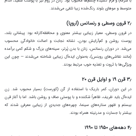
با سرمه) و فرم کشیده چشم‌ها محبوب بود. زنان در روم نیز با پوست سفید، اندام
متوسط و موهای بلوند رنگ‌شده زیبا تلقی می‌شدند.
۲٫ قرون وسطی و رنسانس (اروپا)
در قرون وسطی، معیار زیبایی بیشتر معنوی و محافظه‌کارانه بود: پیشانی بلند،
پوست روشن و کم‌آرایش بودن، نشانه نجابت و اصالت خانوادگی محسوب
می‌شد. در دوران رنسانس، زنان با بدن پُرتر، سینه‌های بزرگ و شکم کمی برآمده
(مانند نقاشی‌های روبنس)، به‌عنوان ایده‌آل زیبایی شناخته می‌شدند — چون این
ویژگی‌ها با ثروت و تغذیه خوب مرتبط بودند.
۳٫ قرن ۱۹ و اوایل قرن ۲۰
در این دوران، کمر باریک با استفاده از گن (کورست) بسیار محبوب شد. زن
ایده‌آل باید ظریف، ظاهراً شکننده و با پوستی صاف و روشن باشد. اما با آغاز قرن
بیستم و ظهور ستاره‌های سینما، چهره‌های جدیدی از زیبایی معرفی شدند که
بیشتر با جسارت و مدرنیته همراه بودند.
۴٫ دهه‌های ۱۹۵۰ تا ۱۹۹۰