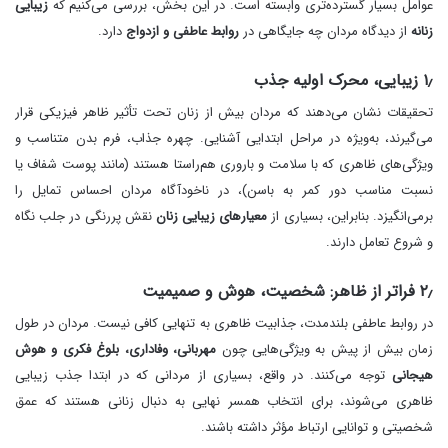
عوامل بسیار گسترده‌تری وابسته است. در این بخش، بررسی می‌کنیم که
زیبایی
زنانه
از دیدگاه مردان چه جایگاهی در
روابط عاطفی و ازدواج
دارد.
۱٫ زیبایی، محرک اولیه جذب
تحقیقات نشان می‌دهند که مردان بیش از زنان تحت تأثیر ظاهر فیزیکی قرار
می‌گیرند، به‌ویژه در مراحل ابتدایی آشنایی. چهره‌ جذاب، فرم بدن متناسب و
ویژگی‌های ظاهری که با سلامت و باروری هم‌راستا هستند (مانند پوست شفاف یا
نسبت مناسب دور کمر به باسن)، در ناخودآگاه مردان احساس تمایل را
برمی‌انگیزد. بنابراین، بسیاری از
معیارهای زیبایی زنان
نقش پررنگی در جلب نگاه
و شروع تعامل دارند.
۲٫ فراتر از ظاهر: شخصیت، هوش و صمیمیت
در روابط عاطفی بلندمدت، جذابیت ظاهری به تنهایی کافی نیست. مردان در طول
زمان بیش از پیش به ویژگی‌هایی چون
مهربانی، وفاداری، بلوغ فکری و هوش
هیجانی
توجه می‌کنند. در واقع، بسیاری از مردانی که در ابتدا جذب زیبایی
ظاهری می‌شوند، برای انتخاب همسر نهایی به دنبال زنانی هستند که عمق
شخصیتی و توانایی ارتباط مؤثر داشته باشند.