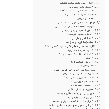
۱٫ تقارن چهره: نشانه سلامت ژنتیکی
۲٫ نسبت طلایی چهره و بدن
۳٫ نسبت دور کمر به دور باسن (WHR)
۴٫ سلامت پوست، مو و دندان‌ها
۵٫ صدا و فرم بدن
عوامل روانشناختی مؤثر بر درک زیبایی
۱٫ پدیده “Halo Effect”: زیبایی در نگاه کلی
۲٫ تأثیر شخصیت و رفتار در جذابیت
۳٫ خاطره و تجربه‌های شخصی
۴٫ صدا، لحن و زبان بدن
۵٫ تطابق با باورها و علایق مرد
تفاوت معیارهای زیبایی زنان در فرهنگ‌های مختلف
۱٫ خاورمیانه (از جمله ایران)
۲٫ شرق آسیا (ژاپن، کره جنوبی، چین)
۳٫ آفریقا
۴٫ آمریکای شمالی و اروپا
۵٫ آمریکای جنوبی
تغییر معیارهای زیبایی زنان در طول زمان
۱٫ دوران باستان (یونان، مصر، روم)
۲٫ قرون وسطی و رنسانس (اروپا)
۳٫ قرن ۱۹ و اوایل قرن ۲۰
۴٫ دهه‌های ۱۹۵۰ تا ۱۹۹۰
۵٫ قرن ۲۱ و عصر اینستاگرام
نقش زیبایی در روابط عاطفی و ازدواج
۱٫ زیبایی، محرک اولیه جذب
۲٫ فراتر از ظاهر: شخصیت، هوش و صمیمیت
۳٫ زیبایی به‌عنوان منبع احترام اجتماعی یا فشار؟