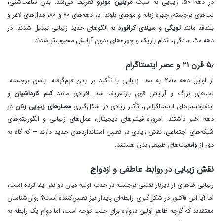
در دهه ۵۰، زیبایی به سبک
مریلین مونرو
تعریف می‌شد: بدن ساعت‌شنی،
لب‌های برجسته، چهره زنانه و موهای بلوند. در دهه‌های ۷۰ و ۸۰، مدل‌های لاغر و
بلندقد مانند
تویگی
و
سیندی کرافورد
به الگوهای جدید زیبایی تبدیل شدند. در
دهه ۹۰، سادگی، اندام باریک و چهره‌های بدون آرایش محبوب‌تر شدند.
۵٫ قرن ۲۱ و عصر اینستاگرام
از اوایل دهه ۲۰۱۰ به بعد، زیبایی با تأکید بر بدن فرم‌گرفته، باسن برجسته،
لب‌های بزرگ و آرایش قوی بازتعریف شد. افرادی مانند
کیم کارداشیان
و
اینفلوئنسرهای اینستاگرامی، تأثیر زیادی در شکل‌گیری
معیارهای زیبایی زنان
در
دهه اخیر داشتند. امروزه فیلترهای دیجیتال، عمل‌های زیبایی و الگوریتم‌های
شبکه‌های اجتماعی، نقش زیادی در تعیین استانداردهای جدید دارند — که گاه به
دور از واقعیت‌های طبیعی بدن هستند.
نقش زیبایی در روابط عاطفی و ازدواج
زیبایی ظاهری از دیرباز نقشی برجسته در جذب اولیه میان دو نفر ایفا کرده است،
اما آیا این فاکتور در شکل‌گیری رابطه‌ای پایدار نیز تعیین‌کننده است؟ روان‌شناسان
معتقدند که گرچه ظاهر اولین دروازه برای جلب توجه است، اما دوام یک رابطه به